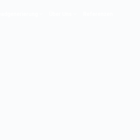
eadgenerierung
Über Uns
Referenzen