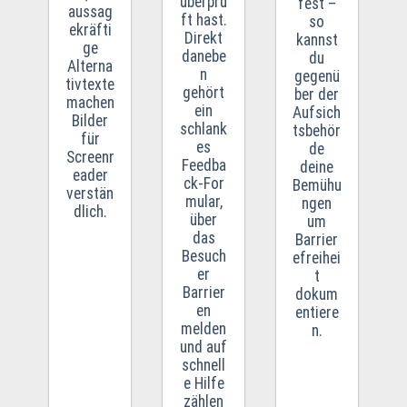
überprü
fest –
aussag
ft hast.
so
ekräfti
Direkt
kannst
ge
danebe
du
Alterna
n
gegenü
tivtexte
gehört
ber der
machen
ein
Aufsich
Bilder
schlank
tsbehör
für
es
de
Screenr
Feedba
deine
eader
ck‑For
Bemühu
verstän
mular,
ngen
dlich.
über
um
das
Barrier
Besuch
efreihei
er
t
Barrier
dokum
en
entiere
melden
n.
und auf
schnell
e Hilfe
zählen