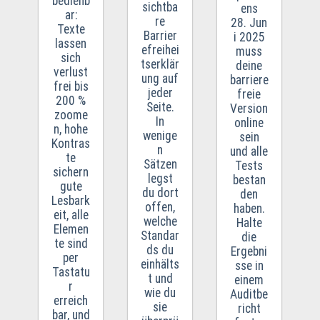
bedienb
sichtba
ens
ar:
re
28. Jun
Texte
Barrier
i 2025
lassen
efreihei
muss
sich
tserklär
deine
verlust
ung auf
barriere
frei bis
jeder
freie
200 %
Seite.
Version
zoome
In
online
n, hohe
wenige
sein
Kontras
n
und alle
te
Sätzen
Tests
sichern
legst
bestan
gute
du dort
den
Lesbark
offen,
haben.
eit, alle
welche
Halte
Elemen
Standar
die
te sind
ds du
Ergebni
per
einhälts
sse in
Tastatu
t und
einem
r
wie du
Auditbe
erreich
sie
richt
bar, und