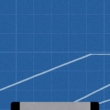
Sie sehen gerade einen Platzhalterinhalt
von
YouTube
. Um auf den eigentlichen
Inhalt zuzugreifen, klicken Sie auf die
Schaltfläche unten. Bitte beachten Sie,
dass dabei Daten an Drittanbieter
weitergegeben werden.