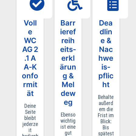
Voll
Barr
Dea
e
ieref
dlin
WC
reih
e &
AG 2
eits­
Nac
.1 A
erkl
hwe
A‑K
ärun
is­
onfo
g &
pflic
rmit
Mel
ht
ät
dew
Behalte
eg
außerd
Deine
em die
Seite
Ebenso
Frist im
bleibt
wichtig
Blick:
jederze
ist eine
Bis
it
gut
spätest