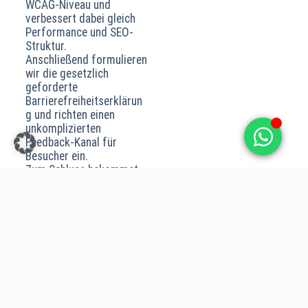
WCAG-Niveau und
verbessert dabei gleich
Performance und SEO-
Struktur.
Anschließend formulieren
wir die gesetzlich
geforderte
Barrierefreiheitserklärun
g und richten einen
unkomplizierten
Feedback-Kanal für
Besucher ein.
Zum Schluss bekommst
du einen detaillierten
Prüfbericht als Nachweis
für Behörden, Partner und
Ausschreibungen – damit
deine Website dauerhaft
barrierefrei, rechtssicher
und zukunftsfest bleibt.
Jetzt
Beratungsgespräch