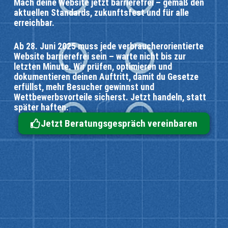
Mach deine Website jetzt barrierefrei – gemäß den
aktuellen Standards, zukunftsfest und für alle
erreichbar.
Ab 28. Juni 2025 muss jede verbraucherorientierte
Website barrierefrei sein – warte nicht bis zur
letzten Minute. Wir prüfen, optimieren und
dokumentieren deinen Auftritt, damit du Gesetze
erfüllst, mehr Besucher gewinnst und
Wettbewerbsvorteile sicherst. Jetzt handeln, statt
später haften.
Jetzt Beratungsgespräch vereinbaren