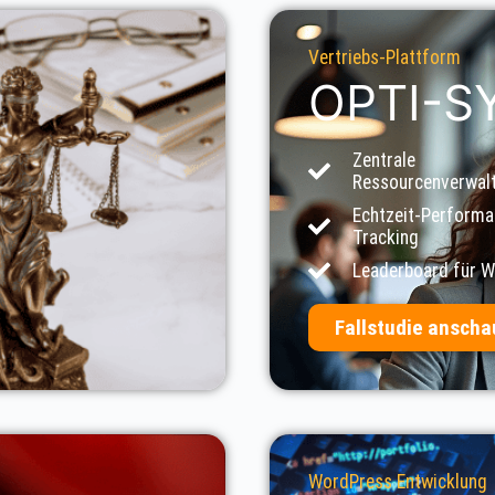
Vertriebs-Plattform
OPTI-S
Zentrale
Ressourcenverwal
Echtzeit-Performa
Tracking
Leaderboard für 
Fallstudie ansch
WordPress Entwicklung