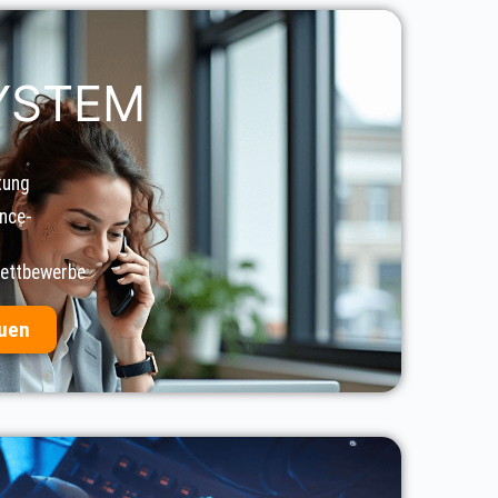
YSTEM
tung
nce-
Wettbewerbe
auen