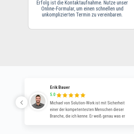
Erfolg ist die Kontaktaufnahme. Nutze unser
Online-Formular, um einen schnellen und
unkomplizierten Termin zu vereinbaren.
Erik Bauer
5.0
r
Michael von Solution-Work ist mit Sicherheit
ur
einer der kompetentesten Menschen dieser
ur
Branche, die ich kenne. Er weiß genau was er
t
macht, überzeugt durch Professionalität und
gkeit
ist fachlich sowohl als Entwickler, als auch als