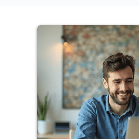
len
Marketer absolut top! Von mir eine ganz klare
.
Empfehlung.