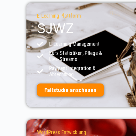
E-Learning Plattform
SJWZ
E-Learning Management
Kurs Statistiken, Pflege &
Live-Streams
Payment Integration &
Abrechnung
Fallstudie anschauen
WordPress Entwicklung