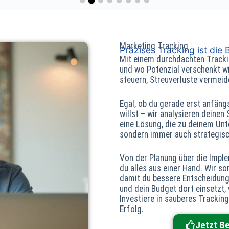
gesenkt, sondern auch die Conversion-Rate
erheblich gesteigert. Besonders beeindruckt
hat uns seine detaillierte Analyse und seine
strategischen Empfehlungen, die folglich
Marketing Tracking
messbare Erfolge gebracht haben. Michael ist
Präzises Tracking ist die 
Mit einem durchdachten Trackin
sehr professionell, reagiert schnell auf
und wo Potenzial verschenkt w
Anfragen und erklärt komplexe Themen
steuern, Streuverluste vermeid
verständlich. Dank seiner Expertise konnten wir
unser Werbebudget viel effizienter einsetzen.
Egal, ob du gerade erst anfän
Wir können ihn wohlwollend weiterempfehlen!
willst – wir analysieren deinen
eine Lösung, die zu deinem Unt
sondern immer auch strategisc
Von der Planung über die Impl
du alles aus einer Hand. Wir so
damit du bessere Entscheidunge
und dein Budget dort einsetzt,
Investiere in sauberes Tracking
Erfolg.
Jetzt B