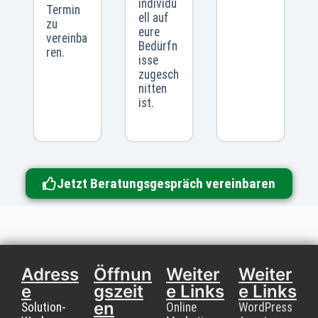
individu
Termin
ell auf
zu
eure
vereinba
Bedürfn
ren.
isse
zugesch
nitten
ist.
Jetzt Beratungsgespräch vereinbaren
Adress
Öffnun
Weiter
Weiter
e
gszeit
e Links
e Links
en
Solution-
Online
WordPress