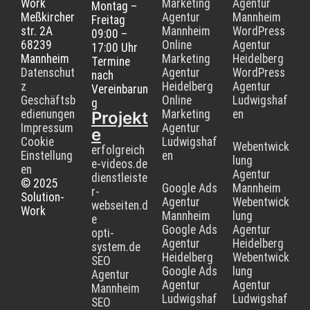
Work
Marketing
Agentur
Montag –
Meßkircher
Agentur
Mannheim
Freitag
str. 2A
Mannheim
WordPress
09:00 –
68239
Online
Agentur
17:00 Uhr
Mannheim
Marketing
Heidelberg
Termine
Datenschut
Agentur
WordPress
nach
z
Heidelberg
Agentur
Vereinbarun
Geschäftsb
Online
Ludwigshaf
g
edienungen
Marketing
en
Projekt
Impressum
Agentur
e
Cookie
Ludwigshaf
Webentwick
erfolgreich
Einstellung
en
lung
e-videos.de
en
Agentur
dienstleiste
© 2025
Google Ads
Mannheim
r-
Solution-
Agentur
Webentwick
webseiten.d
Work
Mannheim
lung
e
Google Ads
Agentur
opti-
Agentur
Heidelberg
system.de
Heidelberg
Webentwick
SEO
Google Ads
lung
Agentur
Agentur
Agentur
Mannheim
Ludwigshaf
Ludwigshaf
SEO