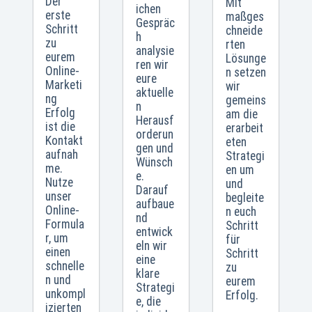
Der
Mit
ichen
erste
maßges
Gespräc
Schritt
chneide
h
zu
rten
analysie
eurem
Lösunge
ren wir
Online-
n setzen
eure
Marketi
wir
aktuelle
ng
gemeins
n
Erfolg
am die
Herausf
ist die
erarbeit
orderun
Kontakt
eten
gen und
aufnah
Strategi
Wünsch
me.
en um
e.
Nutze
und
Darauf
unser
begleite
aufbaue
Online-
n euch
nd
Formula
Schritt
entwick
r, um
für
eln wir
einen
Schritt
eine
schnelle
zu
klare
n und
eurem
Strategi
unkompl
Erfolg.
e, die
izierten