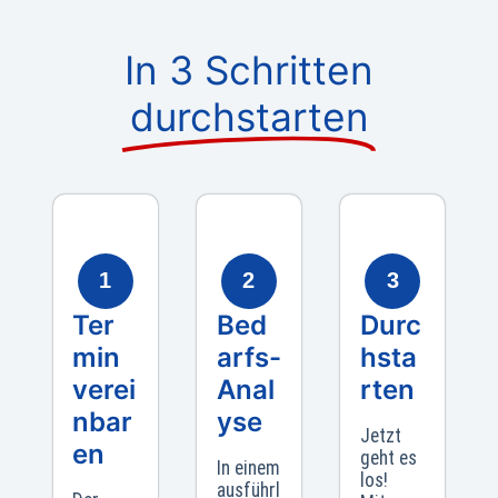
In 3 Schritten
durchstarten
1
2
3
Ter
Bed
Durc
min
arfs-
hsta
verei
Anal
rten
nbar
yse
Jetzt
en
geht es
In einem
los!
ausführl