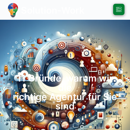
Solution-Work
11 Gründe, warum wir
die
richtige Agentur für Sie
sind