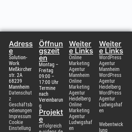
Adress
Öffnun
Weiter
Weiter
e
gszeit
e Links
e Links
en
Solution-
Online
WordPress
Work
Marketing
Agentur
Montag –
Meßkircher
Agentur
Mannheim
Freitag
str. 2A
Mannheim
WordPress
09:00 –
68239
Online
Agentur
17:00 Uhr
Mannheim
Marketing
Heidelberg
Termine
Datenschut
Agentur
WordPress
nach
z
Heidelberg
Agentur
Vereinbarun
Geschäftsb
Online
Ludwigshaf
g
edienungen
Marketing
en
Projekt
Impressum
Agentur
e
Cookie
Ludwigshaf
Webentwick
erfolgreich
Einstellung
en
lung
e-videos.de