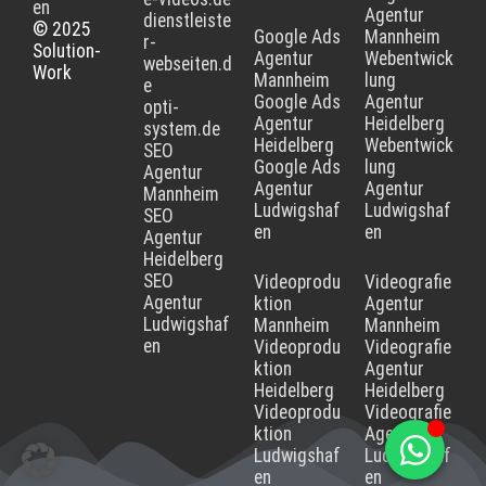
en
Agentur
dienstleiste
© 2025
Google Ads
Mannheim
r-
Solution-
Agentur
Webentwick
webseiten.d
Work
Mannheim
lung
e
Google Ads
Agentur
opti-
Agentur
Heidelberg
system.de
Heidelberg
Webentwick
SEO
Google Ads
lung
Agentur
Agentur
Agentur
Mannheim
Ludwigshaf
Ludwigshaf
SEO
en
en
Agentur
Heidelberg
SEO
Videoprodu
Videografie
Agentur
ktion
Agentur
Ludwigshaf
Mannheim
Mannheim
en
Videoprodu
Videografie
ktion
Agentur
Heidelberg
Heidelberg
Videoprodu
Videografie
ktion
Agentur
Ludwigshaf
Ludwigshaf
en
en