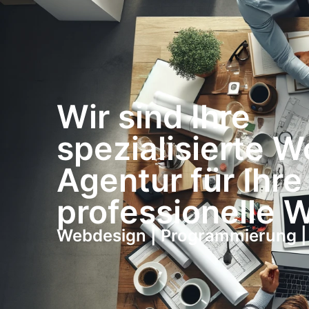
Solution-Work
Wir sind Ihre
spezialisierte 
Agentur für Ihre
professionelle 
Webdesign | Programmierung |