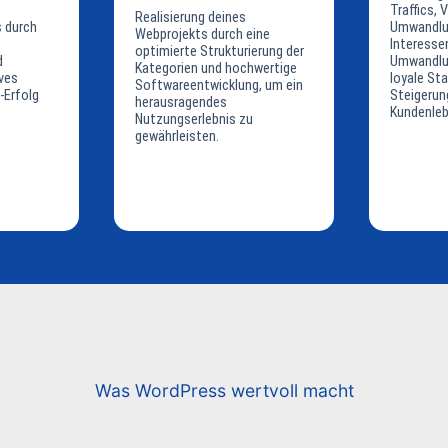
Traffics, 
Realisierung deines
 durch
Umwandlu
Webprojekts durch eine
Interesse
optimierte Strukturierung der
d
Umwandlun
Kategorien und hochwertige
ves
loyale S
Softwareentwicklung, um ein
-Erfolg
Steigerun
herausragendes
Kundenleb
Nutzungserlebnis zu
gewährleisten.
Was WordPress wertvoll macht