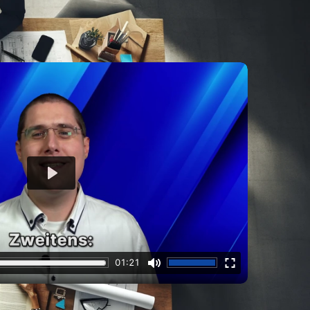
eadgenerierung
Über Uns
Referenzen
 einen Platzhalterinhalt von
YouTube
. Um
chen Inhalt zuzugreifen, klicken Sie auf die
en. Bitte beachten Sie, dass dabei Daten an
tanbieter weitergegeben werden.
Mehr Informationen
Inhalt entsperren
hen Service akzeptieren und Inhalte
entsperren