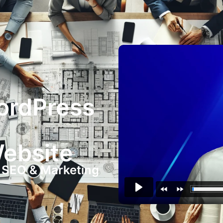
Blog
Design & Entwicklung
L
Sie sehen gerade
auf den eigentli
Schaltfläche unt
Drit
WordPress
Erforderlic
Website
 SEO & Marketing