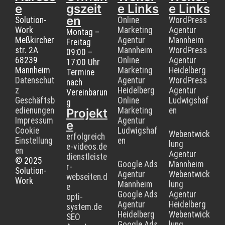
e
gszeit
e Links
e Links
en
Solution-
Online
WordPress
Work
Marketing
Agentur
Montag –
Meßkircher
Agentur
Mannheim
Freitag
str. 2A
Mannheim
WordPress
09:00 –
68239
Online
Agentur
17:00 Uhr
Mannheim
Marketing
Heidelberg
Termine
Datenschut
Agentur
WordPress
nach
z
Heidelberg
Agentur
Vereinbarun
Geschäftsb
Online
Ludwigshaf
g
edienungen
Marketing
en
Projekt
Impressum
Agentur
e
Cookie
Ludwigshaf
Webentwick
erfolgreich
Einstellung
en
lung
e-videos.de
en
Agentur
dienstleiste
© 2025
Google Ads
Mannheim
r-
Solution-
Agentur
Webentwick
webseiten.d
Work
Mannheim
lung
e
Google Ads
Agentur
opti-
Agentur
Heidelberg
system.de
Heidelberg
Webentwick
SEO
Google Ads
lung