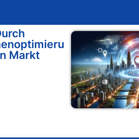
Blog
Design & Entwicklung
L
Durch
enoptimieru
en Markt