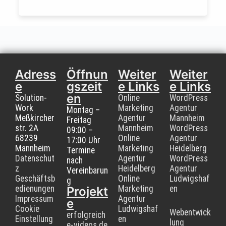
Adress
Öffnun
Weiter
Weiter
e
gszeit
e Links
e Links
en
Solution-
Online
WordPress
Work
Marketing
Agentur
Montag –
Meßkircher
Agentur
Mannheim
Freitag
str. 2A
Mannheim
WordPress
09:00 –
68239
Online
Agentur
17:00 Uhr
Mannheim
Marketing
Heidelberg
Termine
Datenschut
Agentur
WordPress
nach
z
Heidelberg
Agentur
Vereinbarun
Geschäftsb
Online
Ludwigshaf
g
edienungen
Marketing
en
Projekt
Impressum
Agentur
e
Cookie
Ludwigshaf
Webentwick
erfolgreich
Einstellung
en
lung
e-videos.de