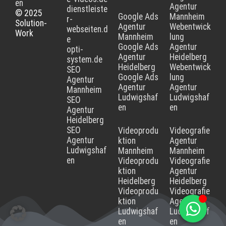
en
Agentur
dienstleiste
© 2025
Google Ads
Mannheim
r-
Solution-
Agentur
Webentwick
webseiten.d
Work
Mannheim
lung
e
Google Ads
Agentur
opti-
Agentur
Heidelberg
system.de
Heidelberg
Webentwick
SEO
Google Ads
lung
Agentur
Agentur
Agentur
Mannheim
Ludwigshaf
Ludwigshaf
SEO
en
en
Agentur
Heidelberg
SEO
Videoprodu
Videografie
Agentur
ktion
Agentur
Ludwigshaf
Mannheim
Mannheim
en
Videoprodu
Videografie
ktion
Agentur
Heidelberg
Heidelberg
Videoprodu
Videografie
ktion
Agentur
Ludwigshaf
Ludwigshaf
en
en