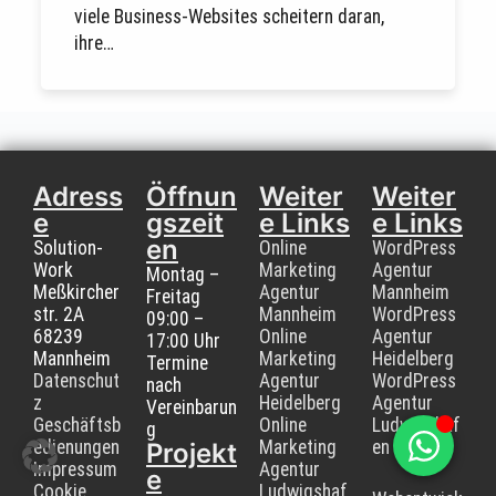
viele Business-Websites scheitern daran,
ihre…
Adress
Öffnun
Weiter
Weiter
e
gszeit
e Links
e Links
en
Solution-
Online
WordPress
Work
Marketing
Agentur
Montag –
Meßkircher
Agentur
Mannheim
Freitag
str. 2A
Mannheim
WordPress
09:00 –
68239
Online
Agentur
17:00 Uhr
Mannheim
Marketing
Heidelberg
Termine
Datenschut
Agentur
WordPress
nach
z
Heidelberg
Agentur
Vereinbarun
Geschäftsb
Online
Ludwigshaf
g
edienungen
Marketing
en
Projekt
Impressum
Agentur
e
Cookie
Ludwigshaf