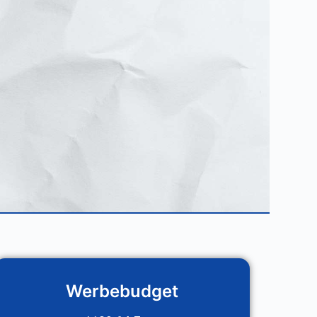
eadgenerierung
Über Uns
Referenzen
Werbebudget