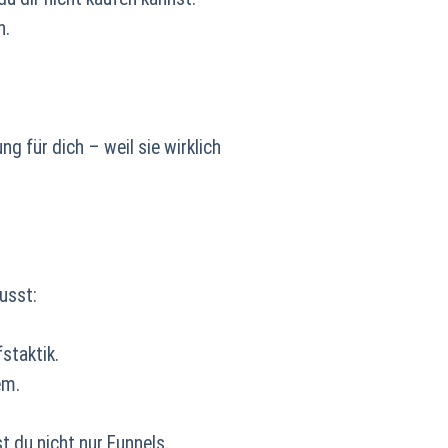
h.
 für dich – weil sie wirklich
usst:
staktik.
em.
 du nicht nur Funnels.